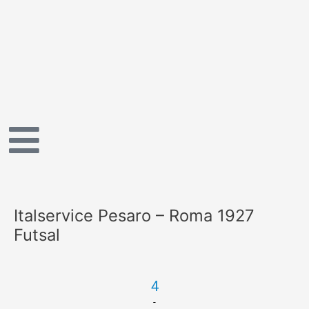
Vai
al
contenuto
Italservice Pesaro – Roma 1927
Futsal
4
-