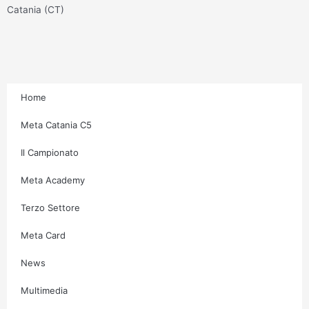
g
o
e
b
Catania (CT)
r
o
r
e
a
k
m
-
f
Home
Meta Catania C5
Il Campionato
Meta Academy
Terzo Settore
Meta Card
News
Multimedia