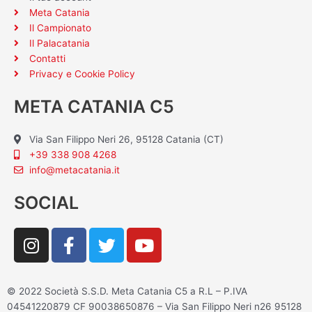
Meta Catania
Il Campionato
Il Palacatania
Contatti
Privacy e Cookie Policy
META CATANIA C5
Via San Filippo Neri 26, 95128 Catania (CT)
+39 338 908 4268
info@metacatania.it
SOCIAL
I
F
T
Y
n
a
w
o
s
c
i
u
t
e
t
t
© 2022 Società S.S.D. Meta Catania C5 a R.L – P.IVA
a
b
t
u
04541220879 CF 90038650876 – Via San Filippo Neri n26 95128