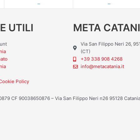
—
—
E UTILI
META CATANI
ount
Via San Filippo Neri 26, 9
nia
(CT)
nato
+39 338 908 4268
nia
info@metacatania.it
Cookie Policy
20879 CF 90038650876 – Via San Filippo Neri n26 95128 Catania