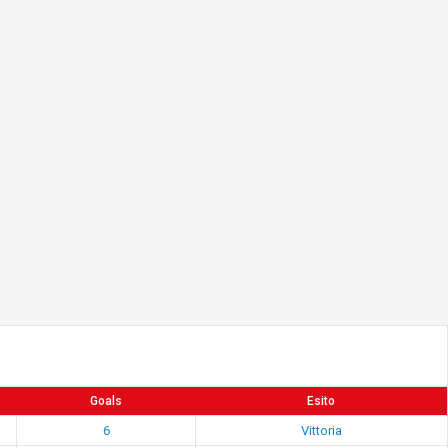
Goals
Esito
6
Vittoria