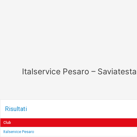
Vai
al
contenuto
Italservice Pesaro – Saviatest
Risultati
Club
Italservice Pesaro