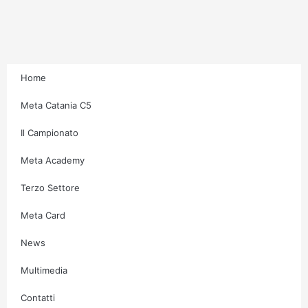
r
o
r
e
a
k
m
-
f
Home
Meta Catania C5
Il Campionato
Meta Academy
Terzo Settore
Meta Card
News
Multimedia
Contatti