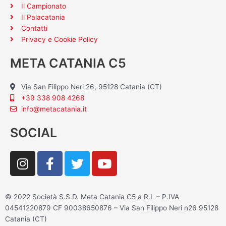
Il Campionato
Il Palacatania
Contatti
Privacy e Cookie Policy
META CATANIA C5
Via San Filippo Neri 26, 95128 Catania (CT)
+39 338 908 4268
info@metacatania.it
SOCIAL
I
F
T
Y
n
a
w
o
s
c
i
u
t
e
t
t
© 2022 Società S.S.D. Meta Catania C5 a R.L – P.IVA
a
b
t
u
04541220879 CF 90038650876 – Via San Filippo Neri n26 95128
g
o
e
b
Catania (CT)