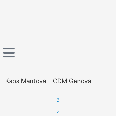
Vai
al
contenuto
Kaos Mantova – CDM Genova
6
-
2