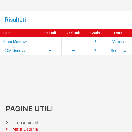
Risultati
Club
1st Half
2nd Half
Goals
Esito
Kaos Mantova
—
—
6
Vittoria
CDM Genova
—
—
2
Sconfitta
PAGINE UTILI
Il tuo account
Meta Catania