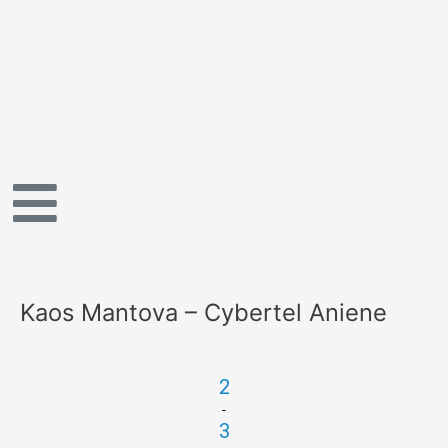
Vai
al
contenuto
Kaos Mantova – Cybertel Aniene
2
-
3