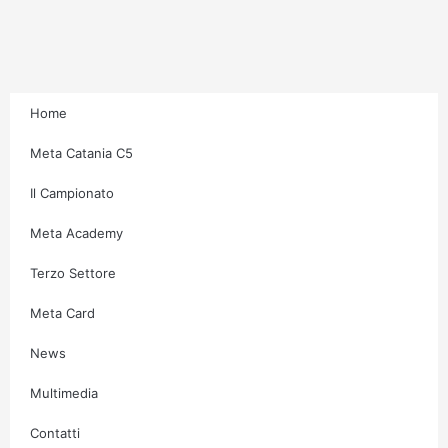
r
o
r
e
a
k
m
-
f
Home
Meta Catania C5
Il Campionato
Meta Academy
Terzo Settore
Meta Card
News
Multimedia
Contatti