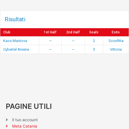
Risultati
Club
1st Half
2nd Half
Goals
Esito
Kaos Mantova
—
—
2
Sconfitta
Cybertel Aniene
—
—
3
Vittoria
PAGINE UTILI
Il tuo account
Meta Catania