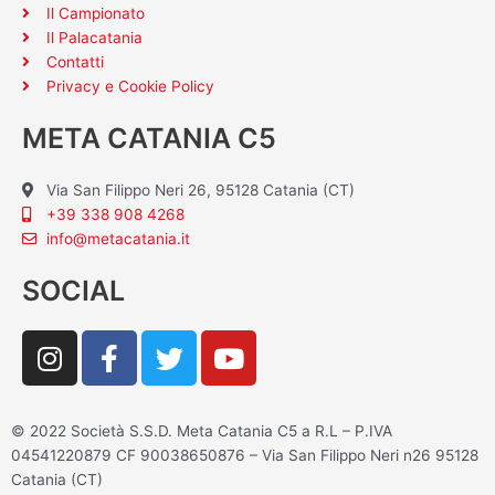
Il Campionato
Il Palacatania
Contatti
Privacy e Cookie Policy
META CATANIA C5
Via San Filippo Neri 26, 95128 Catania (CT)
+39 338 908 4268
info@metacatania.it
SOCIAL
I
F
T
Y
n
a
w
o
s
c
i
u
t
e
t
t
© 2022 Società S.S.D. Meta Catania C5 a R.L – P.IVA
a
b
t
u
04541220879 CF 90038650876 – Via San Filippo Neri n26 95128
g
o
e
b
Catania (CT)