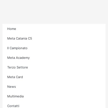
t
e
t
t
a
b
t
u
g
o
e
b
Home
r
o
r
e
Meta Catania C5
Il Campionato
a
k
Meta Academy
m
-
Terzo Settore
f
Meta Card
News
Multimedia
Contatti