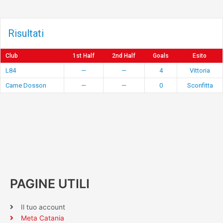
Risultati
Club
1st Half
2nd Half
Goals
Esito
L84
—
—
4
Vittoria
Came Dosson
—
—
0
Sconfitta
PAGINE UTILI
Il tuo account
Meta Catania