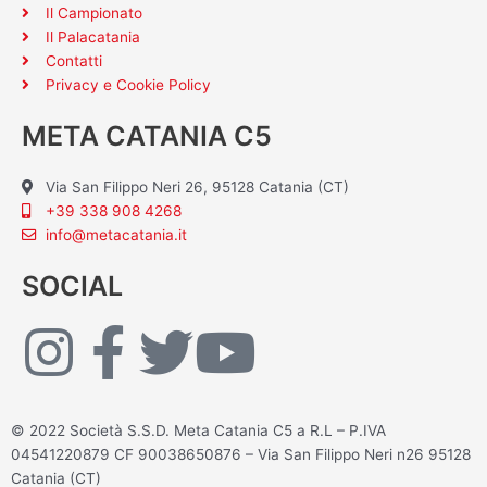
Il Campionato
Il Palacatania
Contatti
Privacy e Cookie Policy
META CATANIA C5
Via San Filippo Neri 26, 95128 Catania (CT)
+39 338 908 4268
info@metacatania.it
SOCIAL
I
F
T
Y
n
a
w
o
© 2022 Società S.S.D. Meta Catania C5 a R.L – P.IVA
s
c
i
u
04541220879 CF 90038650876 – Via San Filippo Neri n26 95128
Catania (CT)