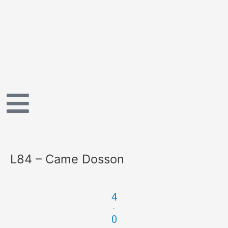
Vai
al
contenuto
L84 – Came Dosson
4
-
0