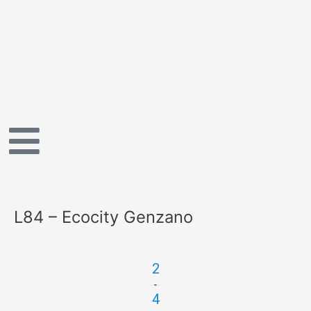
Vai
al
contenuto
L84 – Ecocity Genzano
2
-
4