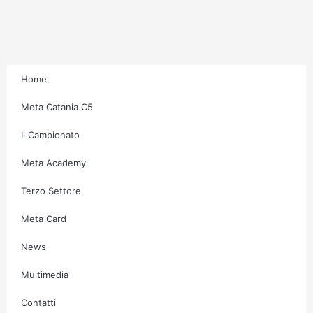
r
o
r
e
a
k
m
-
f
Home
Meta Catania C5
Il Campionato
Meta Academy
Terzo Settore
Meta Card
News
Multimedia
Contatti