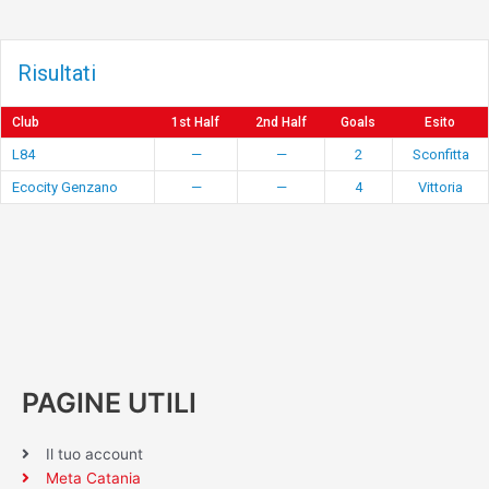
Risultati
Club
1st Half
2nd Half
Goals
Esito
L84
—
—
2
Sconfitta
Ecocity Genzano
—
—
4
Vittoria
PAGINE UTILI
Il tuo account
Meta Catania