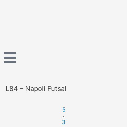
Vai
al
contenuto
L84 – Napoli Futsal
5
-
3