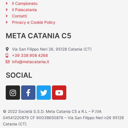
Il Campionato
Il Palacatania
Contatti
Privacy e Cookie Policy
META CATANIA C5
Via San Filippo Neri 26, 95128 Catania (CT)
+39 338 908 4268
info@metacatania.it
SOCIAL
I
F
T
Y
n
a
w
o
s
c
i
u
t
e
t
t
© 2022 Società S.S.D. Meta Catania C5 a R.L – P.IVA
a
b
t
u
04541220879 CF 90038650876 – Via San Filippo Neri n26 95128
g
o
e
b
Catania (CT)