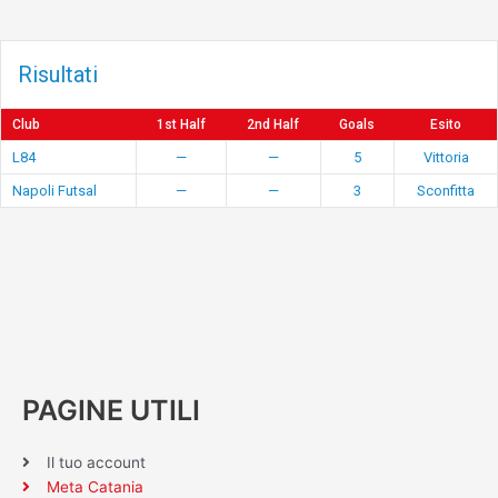
Risultati
Club
1st Half
2nd Half
Goals
Esito
L84
—
—
5
Vittoria
Napoli Futsal
—
—
3
Sconfitta
PAGINE UTILI
Il tuo account
Meta Catania