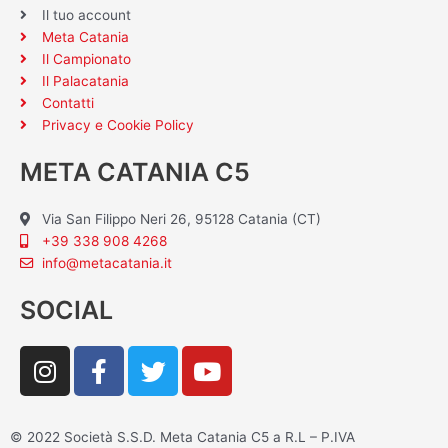
Il tuo account
Meta Catania
Il Campionato
Il Palacatania
Contatti
Privacy e Cookie Policy
META CATANIA C5
Via San Filippo Neri 26, 95128 Catania (CT)
+39 338 908 4268
info@metacatania.it
SOCIAL
I
F
T
Y
n
a
w
o
s
c
i
u
t
e
t
t
© 2022 Società S.S.D. Meta Catania C5 a R.L – P.IVA