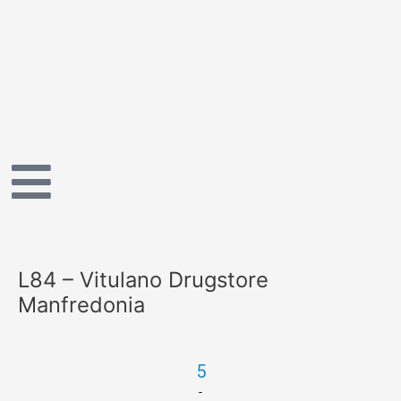
Vai
al
contenuto
L84 – Vitulano Drugstore
Manfredonia
5
-