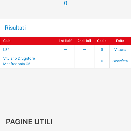
0
Risultati
Club
1st Half
2nd Half
Goals
Esito
L84
—
—
5
Vittoria
Vitulano Drugstore
—
—
0
Sconfitta
Manfredonia C5
PAGINE UTILI