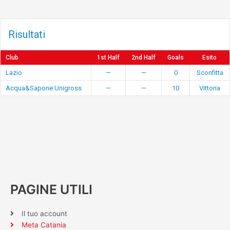
Risultati
Club
1st Half
2nd Half
Goals
Esito
Lazio
—
—
0
Sconfitta
Acqua&Sapone Unigross
—
—
10
Vittoria
PAGINE UTILI
Il tuo account
Meta Catania