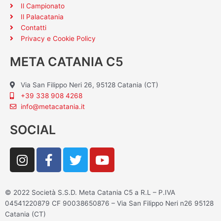
Il Campionato
Il Palacatania
Contatti
Privacy e Cookie Policy
META CATANIA C5
Via San Filippo Neri 26, 95128 Catania (CT)
+39 338 908 4268
info@metacatania.it
SOCIAL
I
F
T
Y
n
a
w
o
s
c
i
u
t
e
t
t
© 2022 Società S.S.D. Meta Catania C5 a R.L – P.IVA
a
b
t
u
04541220879 CF 90038650876 – Via San Filippo Neri n26 95128
g
o
e
b
Catania (CT)