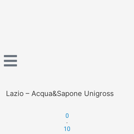
Vai
al
contenuto
Lazio – Acqua&Sapone Unigross
0
-
10