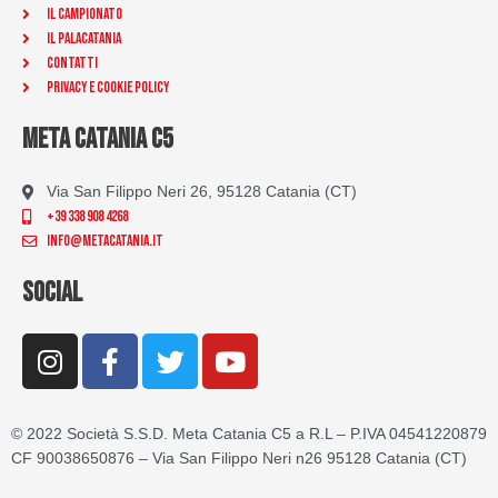
Il Campionato
Il Palacatania
Contatti
Privacy e Cookie Policy
META CATANIA C5
Via San Filippo Neri 26, 95128 Catania (CT)
+39 338 908 4268
info@metacatania.it
SOCIAL
I
F
T
Y
n
a
w
o
s
c
i
u
t
e
t
t
© 2022 Società S.S.D. Meta Catania C5 a R.L – P.IVA 04541220879
a
b
t
u
CF 90038650876 – Via San Filippo Neri n26 95128 Catania (CT)
g
o
e
b