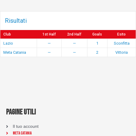
Risultati
Club
1st Half
2nd Half
Goals
Esito
Lazio
—
—
1
Sconfitta
Meta Catania
—
—
2
Vittoria
PAGINE UTILI
Il tuo account
Meta Catania