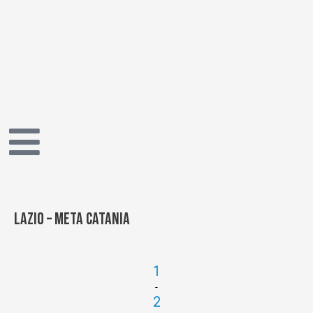
Vai
al
contenuto
Lazio – Meta Catania
1
-
2