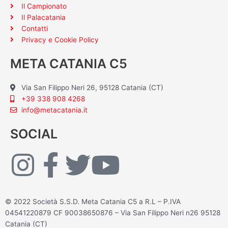
Il Campionato
Il Palacatania
Contatti
Privacy e Cookie Policy
META CATANIA C5
Via San Filippo Neri 26, 95128 Catania (CT)
+39 338 908 4268
info@metacatania.it
SOCIAL
I
F
T
Y
n
a
w
o
© 2022 Società S.S.D. Meta Catania C5 a R.L – P.IVA
s
c
i
u
04541220879 CF 90038650876 – Via San Filippo Neri n26 95128
Catania (CT)