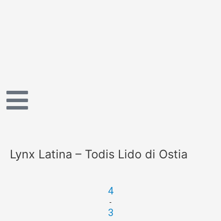
Vai
al
contenuto
Lynx Latina – Todis Lido di Ostia
4
-
3