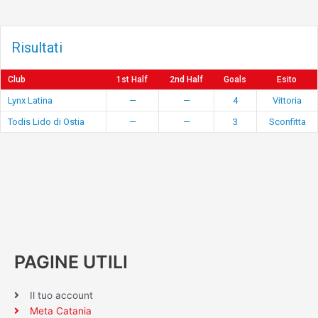
Risultati
Club
1st Half
2nd Half
Goals
Esito
Lynx Latina
—
—
4
Vittoria
Todis Lido di Ostia
—
—
3
Sconfitta
PAGINE UTILI
Il tuo account
Meta Catania