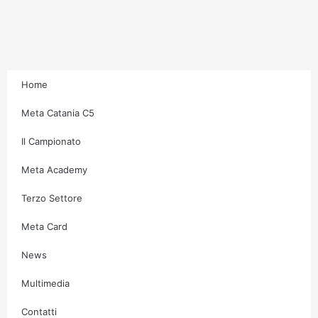
t
e
t
t
a
b
t
u
g
o
e
b
Home
r
o
r
e
Meta Catania C5
Il Campionato
a
k
Meta Academy
m
-
Terzo Settore
f
Meta Card
News
Multimedia
Contatti