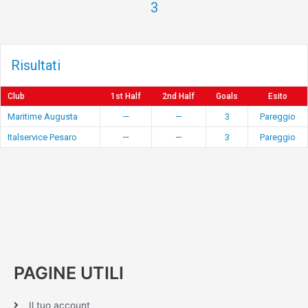
3
Risultati
Club
1st Half
2nd Half
Goals
Esito
Maritime Augusta
—
—
3
Pareggio
Italservice Pesaro
—
—
3
Pareggio
PAGINE UTILI
Il tuo account