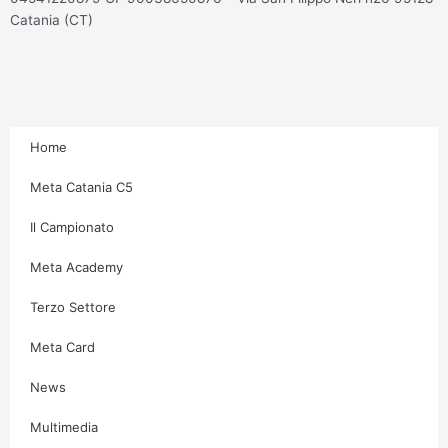
s
c
i
u
Catania (CT)
t
e
t
t
a
b
t
u
g
o
e
b
Home
r
o
r
e
Meta Catania C5
Il Campionato
a
k
Meta Academy
m
-
Terzo Settore
f
Meta Card
News
Multimedia