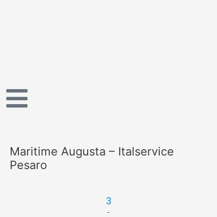
Vai
al
contenuto
Maritime Augusta – Italservice
Pesaro
3
-