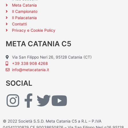
Meta Catania
Il Campionato
Il Palacatania
Contatti
Privacy e Cookie Policy
META CATANIA C5
Via San Filippo Neri 26, 95128 Catania (CT)
+39 338 908 4268
info@metacatania.it
SOCIAL
I
F
T
Y
n
a
w
o
© 2022 Società S.S.D. Meta Catania C5 a R.L – P.IVA
04541220879 CF 90038650876 – Via San Filippo Neri n26 95128