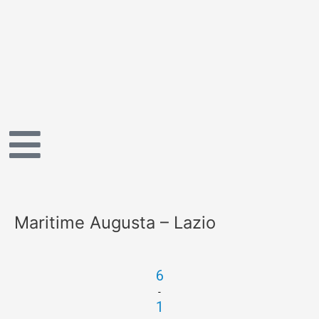
Vai
al
contenuto
Maritime Augusta – Lazio
6
-
1