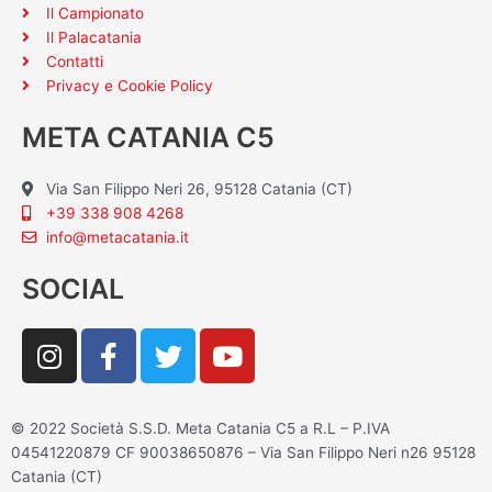
Il Campionato
Il Palacatania
Contatti
Privacy e Cookie Policy
META CATANIA C5
Via San Filippo Neri 26, 95128 Catania (CT)
+39 338 908 4268
info@metacatania.it
SOCIAL
I
F
T
Y
n
a
w
o
s
c
i
u
t
e
t
t
© 2022 Società S.S.D. Meta Catania C5 a R.L – P.IVA
a
b
t
u
04541220879 CF 90038650876 – Via San Filippo Neri n26 95128
g
o
e
b
Catania (CT)