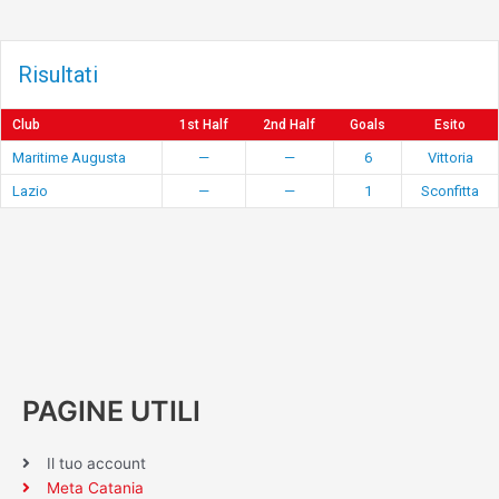
Risultati
Club
1st Half
2nd Half
Goals
Esito
Maritime Augusta
—
—
6
Vittoria
Lazio
—
—
1
Sconfitta
PAGINE UTILI
Il tuo account
Meta Catania