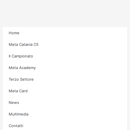
r
o
r
e
a
k
m
-
f
Home
Meta Catania C5
Il Campionato
Meta Academy
Terzo Settore
Meta Card
News
Multimedia
Contatti