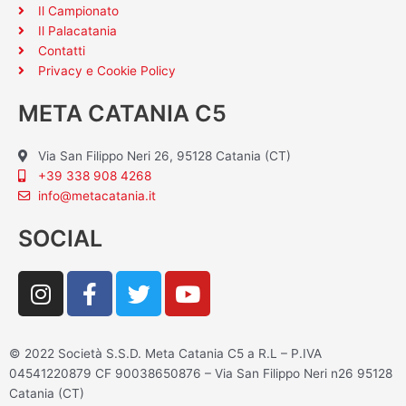
Il Campionato
Il Palacatania
Contatti
Privacy e Cookie Policy
META CATANIA C5
Via San Filippo Neri 26, 95128 Catania (CT)
+39 338 908 4268
info@metacatania.it
SOCIAL
I
F
T
Y
n
a
w
o
s
c
i
u
t
e
t
t
© 2022 Società S.S.D. Meta Catania C5 a R.L – P.IVA
a
b
t
u
04541220879 CF 90038650876 – Via San Filippo Neri n26 95128
g
o
e
b
Catania (CT)