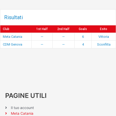
Risultati
Club
1st Half
2nd Half
Goals
Esito
Meta Catania
—
—
6
Vittoria
CDM Genova
—
—
4
Sconfitta
PAGINE UTILI
Il tuo account
Meta Catania