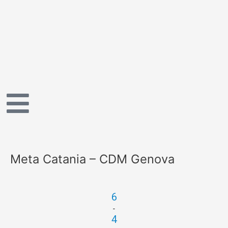
Vai
al
contenuto
Meta Catania – CDM Genova
6
-
4