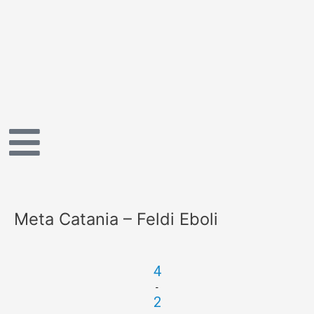
Vai
al
contenuto
Meta Catania – Feldi Eboli
4
-
2