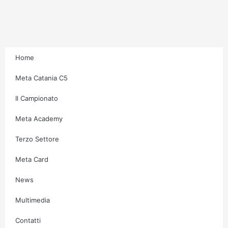
r
o
r
e
a
k
m
-
f
Home
Meta Catania C5
Il Campionato
Meta Academy
Terzo Settore
Meta Card
News
Multimedia
Contatti