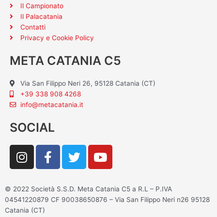
Il Campionato
Il Palacatania
Contatti
Privacy e Cookie Policy
META CATANIA C5
Via San Filippo Neri 26, 95128 Catania (CT)
+39 338 908 4268
info@metacatania.it
SOCIAL
I
F
T
Y
n
a
w
o
s
c
i
u
t
e
t
t
© 2022 Società S.S.D. Meta Catania C5 a R.L – P.IVA
a
b
t
u
04541220879 CF 90038650876 – Via San Filippo Neri n26 95128
g
o
e
b
Catania (CT)