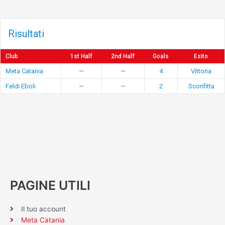
Risultati
Club
1st Half
2nd Half
Goals
Esito
Meta Catania
—
—
4
Vittoria
Feldi Eboli
—
—
2
Sconfitta
PAGINE UTILI
Il tuo account
Meta Catania