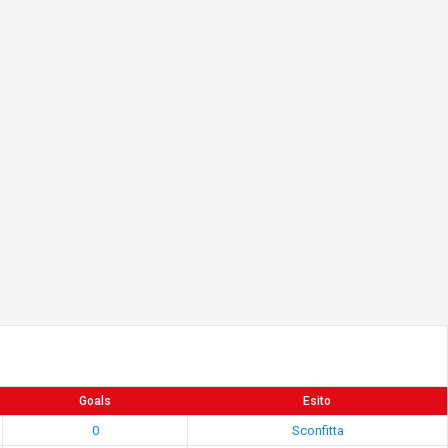
Goals
Esito
0
Sconfitta