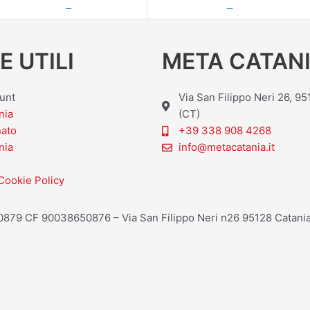
—
—
E UTILI
META CATANI
ount
Via San Filippo Neri 26, 9
nia
(CT)
nato
+39 338 908 4268
nia
info@metacatania.it
Cookie Policy
20879 CF 90038650876 – Via San Filippo Neri n26 95128 Catania