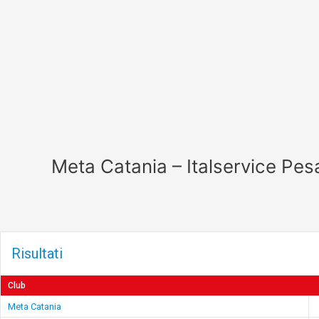
Vai
al
contenuto
Meta Catania – Italservice Pes
Risultati
Club
Meta Catania