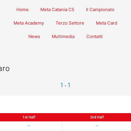
Home
Meta Catania C5
Il Campionato
Meta Academy
Terzo Settore
Meta Card
News
Multimedia
Contatti
aro
1
1
-
1st Half
2nd Half
—
—