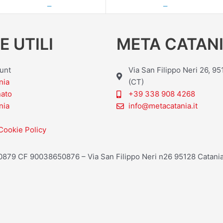
—
—
E UTILI
META CATANI
ount
Via San Filippo Neri 26, 9
nia
(CT)
nato
+39 338 908 4268
nia
info@metacatania.it
Cookie Policy
20879 CF 90038650876 – Via San Filippo Neri n26 95128 Catania