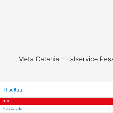
Vai
al
contenuto
Meta Catania – Italservice Pes
Risultati
Club
Meta Catania