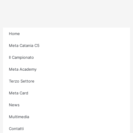
r
o
r
e
a
k
m
-
f
Home
Meta Catania C5
Il Campionato
Meta Academy
Terzo Settore
Meta Card
News
Multimedia
Contatti