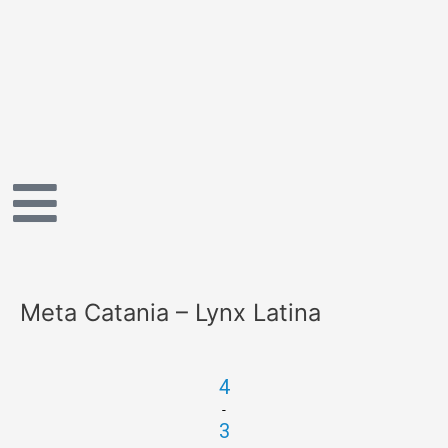
Vai
al
contenuto
Meta Catania – Lynx Latina
4
-
3