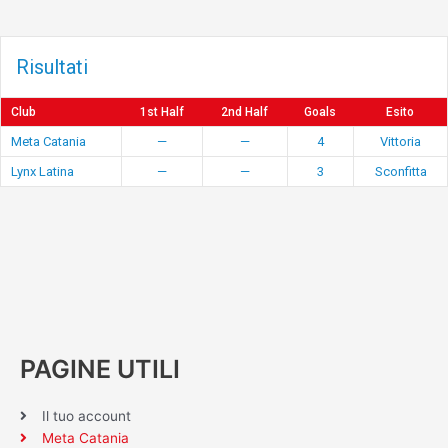
Risultati
Club
1st Half
2nd Half
Goals
Esito
Meta Catania
—
—
4
Vittoria
Lynx Latina
—
—
3
Sconfitta
PAGINE UTILI
Il tuo account
Meta Catania