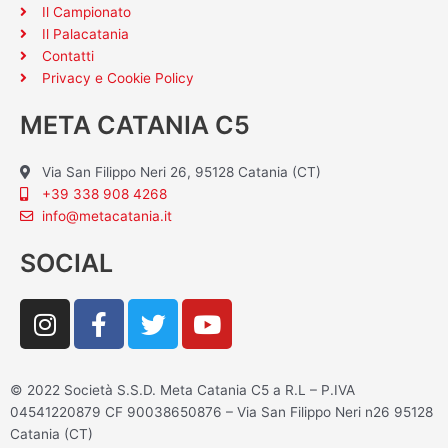
Il Campionato
Il Palacatania
Contatti
Privacy e Cookie Policy
META CATANIA C5
Via San Filippo Neri 26, 95128 Catania (CT)
+39 338 908 4268
info@metacatania.it
SOCIAL
I
F
T
Y
n
a
w
o
s
c
i
u
t
e
t
t
© 2022 Società S.S.D. Meta Catania C5 a R.L – P.IVA
a
b
t
u
04541220879 CF 90038650876 – Via San Filippo Neri n26 95128
g
o
e
b
Catania (CT)