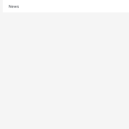
News
Multimedia
Contatti