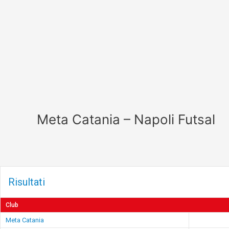
Vai
al
contenuto
Meta Catania – Napoli Futsal
Risultati
Club
Meta Catania