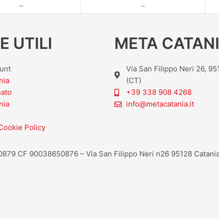
—
—
E UTILI
META CATANI
ount
Via San Filippo Neri 26, 9
nia
(CT)
nato
+39 338 908 4268
nia
info@metacatania.it
Cookie Policy
20879 CF 90038650876 – Via San Filippo Neri n26 95128 Catania