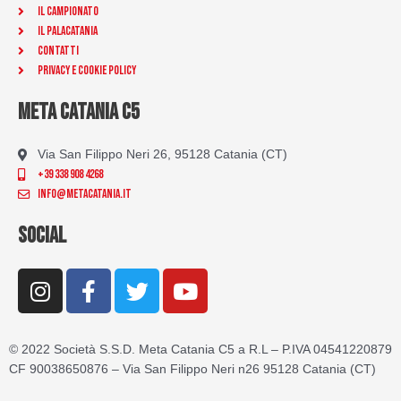
Il Campionato
Il Palacatania
Contatti
Privacy e Cookie Policy
META CATANIA C5
Via San Filippo Neri 26, 95128 Catania (CT)
+39 338 908 4268
info@metacatania.it
SOCIAL
I
F
T
Y
n
a
w
o
s
c
i
u
t
e
t
t
© 2022 Società S.S.D. Meta Catania C5 a R.L – P.IVA 04541220879
a
b
t
u
CF 90038650876 – Via San Filippo Neri n26 95128 Catania (CT)
g
o
e
b