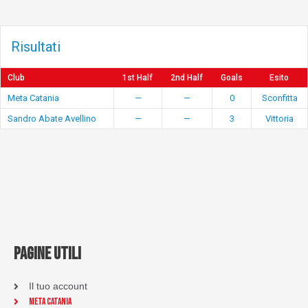
Risultati
Club
1st Half
2nd Half
Goals
Esito
Meta Catania
—
—
0
Sconfitta
Sandro Abate Avellino
—
—
3
Vittoria
PAGINE UTILI
Il tuo account
Meta Catania