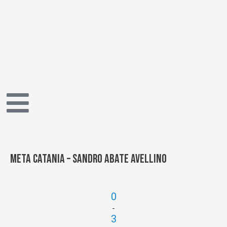
Vai
al
contenuto
Meta Catania – Sandro Abate Avellino
0
-
3