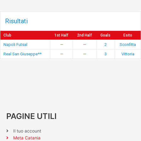
Risultati
Club
1st Half
2nd Half
Goals
Esito
Napoli Futsal
—
—
2
Sconfitta
Real San Giuseppe**
—
—
3
Vittoria
PAGINE UTILI
Il tuo account
Meta Catania