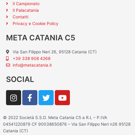
Il Campionato
Il Palacatania
Contatti
Privacy e Cookie Policy
META CATANIA C5
Via San Filippo Neri 26, 95128 Catania (CT)
+39 338 908 4268
info@metacatania.it
SOCIAL
I
F
T
Y
n
a
w
o
s
c
i
u
t
e
t
t
© 2022 Società S.S.D. Meta Catania C5 a R.L – P.IVA
a
b
t
u
04541220879 CF 90038650876 – Via San Filippo Neri n26 95128
g
o
e
b
Catania (CT)