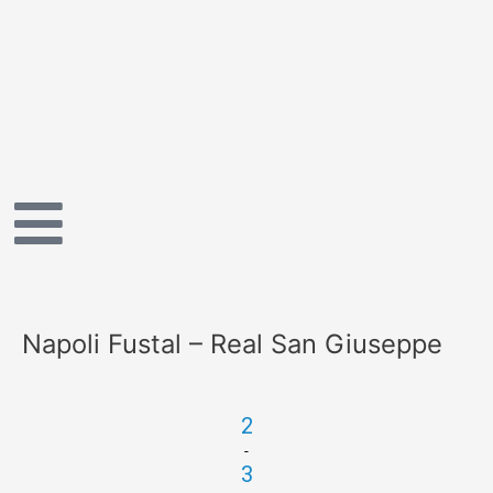
Vai
al
contenuto
Napoli Fustal – Real San Giuseppe
2
-
3