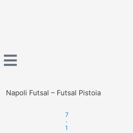
Vai
al
contenuto
Napoli Futsal – Futsal Pistoia
7
-
1