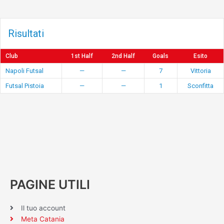
Risultati
Club
1st Half
2nd Half
Goals
Esito
Napoli Futsal
—
—
7
Vittoria
Futsal Pistoia
—
—
1
Sconfitta
PAGINE UTILI
Il tuo account
Meta Catania