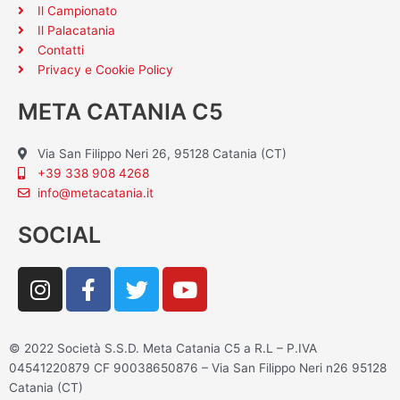
Il Campionato
Il Palacatania
Contatti
Privacy e Cookie Policy
META CATANIA C5
Via San Filippo Neri 26, 95128 Catania (CT)
+39 338 908 4268
info@metacatania.it
SOCIAL
I
F
T
Y
n
a
w
o
s
c
i
u
t
e
t
t
© 2022 Società S.S.D. Meta Catania C5 a R.L – P.IVA
a
b
t
u
04541220879 CF 90038650876 – Via San Filippo Neri n26 95128
g
o
e
b
Catania (CT)