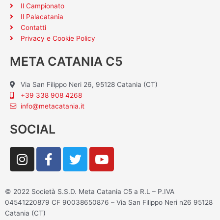
Il Campionato
Il Palacatania
Contatti
Privacy e Cookie Policy
META CATANIA C5
Via San Filippo Neri 26, 95128 Catania (CT)
+39 338 908 4268
info@metacatania.it
SOCIAL
I
F
T
Y
n
a
w
o
s
c
i
u
t
e
t
t
© 2022 Società S.S.D. Meta Catania C5 a R.L – P.IVA
a
b
t
u
04541220879 CF 90038650876 – Via San Filippo Neri n26 95128
g
o
e
b
Catania (CT)