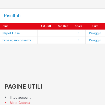
Risultati
Club
1st Half
2nd Half
Goals
Esito
Napoli Futsal
—
—
3
Pareggio
Pirossigeno Cosenza
—
—
3
Pareggio
PAGINE UTILI
Il tuo account
Meta Catania