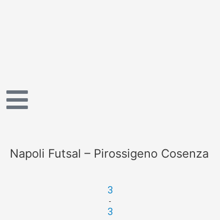
Vai
al
contenuto
Napoli Futsal – Pirossigeno Cosenza
3
-
3