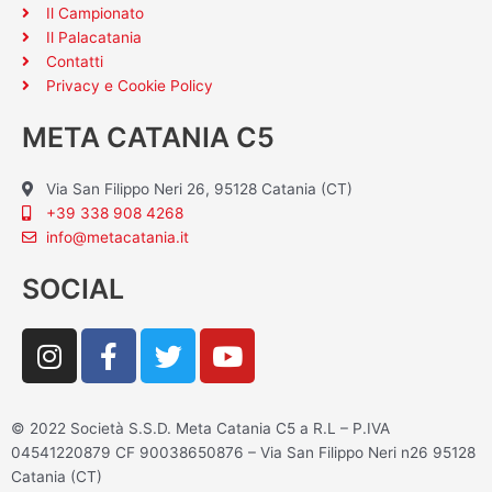
Il Campionato
Il Palacatania
Contatti
Privacy e Cookie Policy
META CATANIA C5
Via San Filippo Neri 26, 95128 Catania (CT)
+39 338 908 4268
info@metacatania.it
SOCIAL
I
F
T
Y
n
a
w
o
s
c
i
u
t
e
t
t
© 2022 Società S.S.D. Meta Catania C5 a R.L – P.IVA
a
b
t
u
04541220879 CF 90038650876 – Via San Filippo Neri n26 95128
g
o
e
b
Catania (CT)