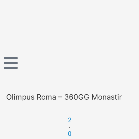
Vai
al
contenuto
Olimpus Roma – 360GG Monastir
2
-
0