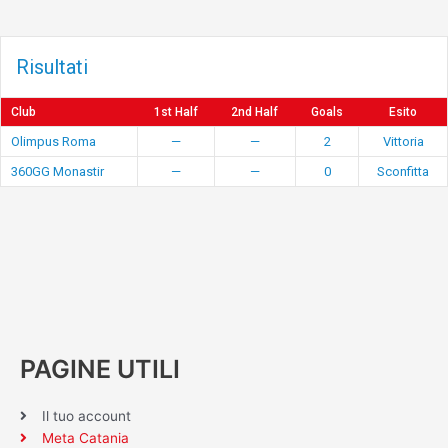
Risultati
Club
1st Half
2nd Half
Goals
Esito
Olimpus Roma
—
—
2
Vittoria
360GG Monastir
—
—
0
Sconfitta
PAGINE UTILI
Il tuo account
Meta Catania