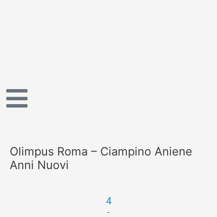
Vai
al
contenuto
Olimpus Roma – Ciampino Aniene
Anni Nuovi
4
-