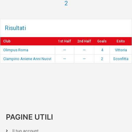
2
Risultati
Club
1st Half
2nd Half
Goals
Esito
Olimpus Roma
—
—
4
Vittoria
Ciampino Aniene Anni Nuovi
—
—
2
Sconfitta
PAGINE UTILI
Il tuo account