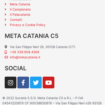
Meta Catania
Il Campionato
Il Palacatania
Contatti
Privacy e Cookie Policy
META CATANIA C5
Via San Filippo Neri 26, 95128 Catania (CT)
+39 338 908 4268
info@metacatania.it
SOCIAL
I
F
T
Y
n
a
w
o
s
c
i
u
t
e
t
t
© 2022 Società S.S.D. Meta Catania C5 a R.L – P.IVA
a
b
t
u
04541220879 CF 90038650876 – Via San Filippo Neri n26 95128