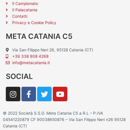
Il Campionato
Il Palacatania
Contatti
Privacy e Cookie Policy
META CATANIA C5
Via San Filippo Neri 26, 95128 Catania (CT)
+39 338 908 4268
info@metacatania.it
SOCIAL
I
F
T
Y
n
a
w
o
s
c
i
u
t
e
t
t
© 2022 Società S.S.D. Meta Catania C5 a R.L – P.IVA
a
b
t
u
04541220879 CF 90038650876 – Via San Filippo Neri n26 95128
g
o
e
b
Catania (CT)