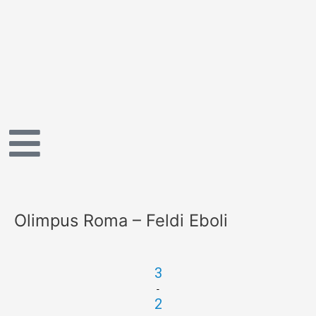
Vai
al
contenuto
Olimpus Roma – Feldi Eboli
3
-
2