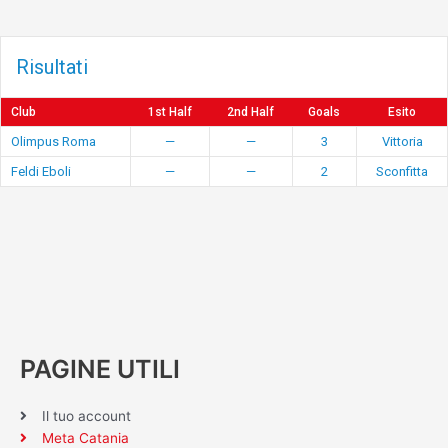
Risultati
Club
1st Half
2nd Half
Goals
Esito
Olimpus Roma
—
—
3
Vittoria
Feldi Eboli
—
—
2
Sconfitta
PAGINE UTILI
Il tuo account
Meta Catania