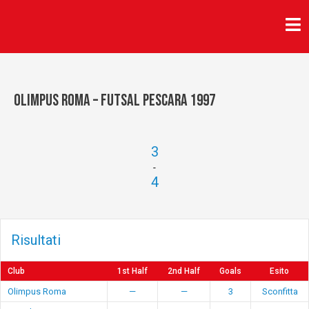
Vai
al
contenuto
Olimpus Roma – Futsal Pescara 1997
3
-
4
Risultati
Club
1st Half
2nd Half
Goals
Esito
Olimpus Roma
—
—
3
Sconfitta