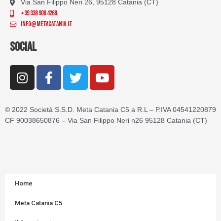
Via San Filippo Neri 26, 95128 Catania (CT)
+39 338 908 4268
info@metacatania.it
SOCIAL
I
F
T
Y
n
a
w
o
s
c
i
u
t
e
t
t
© 2022 Società S.S.D. Meta Catania C5 a R.L – P.IVA 04541220879
a
b
t
u
CF 90038650876 – Via San Filippo Neri n26 95128 Catania (CT)
g
o
e
b
r
o
r
e
a
k
m
-
f
Home
Meta Catania C5