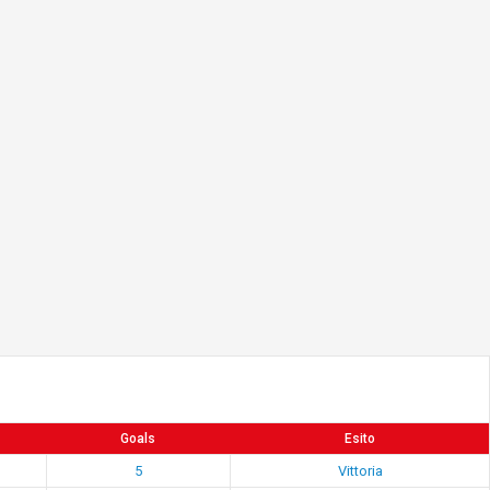
Goals
Esito
5
Vittoria