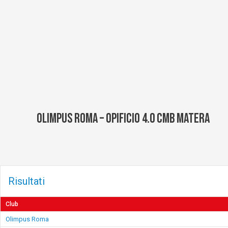
Vai
al
contenuto
Olimpus Roma – Opificio 4.0 CMB Matera
Risultati
Club
Olimpus Roma