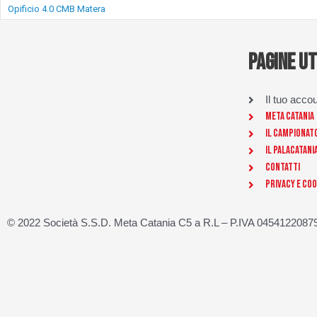
Opificio 4.0 CMB Matera
PAGINE UT
Il tuo acco
Meta Catania
Il Campionat
Il Palacatani
Contatti
Privacy e Coo
© 2022 Società S.S.D. Meta Catania C5 a R.L – P.IVA 04541220879