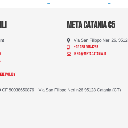
—
—
ILI
META CATANIA C5
unt
Via San Filippo Neri 26, 951
+39 338 908 4268
o
info@metacatania.it
a
kie Policy
 CF 90038650876 – Via San Filippo Neri n26 95128 Catania (CT)