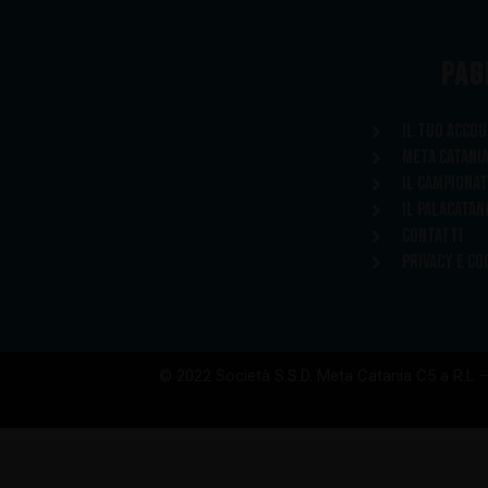
PAG
Il tuo acco
Meta Catani
Il Campiona
Il Palacatan
Contatti
Privacy e Co
© 2022 Società S.S.D. Meta Catania C5 a R.L 