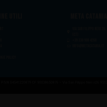
INE UTILI
META CATANIA
unt
VIA SAN FILIPPO NERI 26,
a
(CT)
to
+39 338 908 4268
ia
INFO@METACATANIA.IT
okie Policy
– P.IVA 04541220879 CF 90038650876 – Via San Filippo Neri n26 951