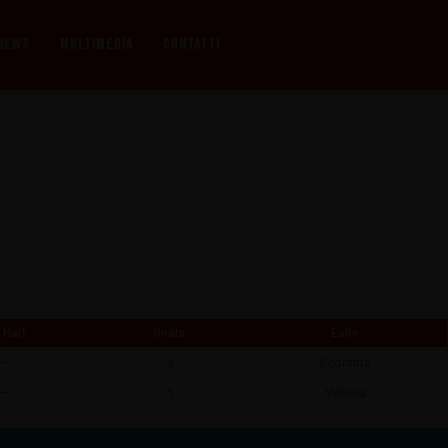
NEWS
MULTIMEDIA
CONTATTI
 Half
Goals
Esito
—
4
Sconfitta
—
5
Vittoria