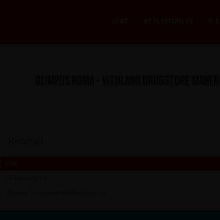
Vai
al
HOME
META CATANIA C5
IL 
contenuto
Olimpus Roma – Vitulano Drugstore Manfr
Risultati
Club
Olimpus Roma
Vitulano Drugstore Manfredonia C5