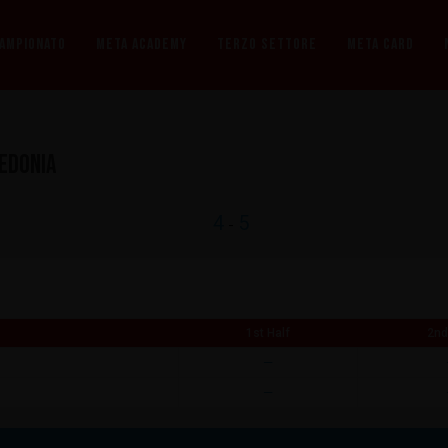
CAMPIONATO
META ACADEMY
TERZO SETTORE
META CARD
edonia
4
5
-
1st Half
2nd
—
—