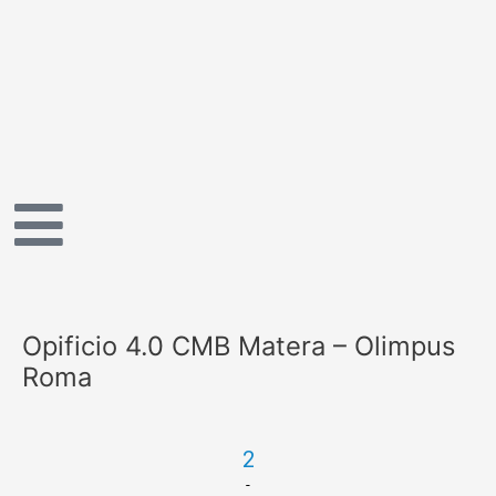
Vai
al
contenuto
Opificio 4.0 CMB Matera – Olimpus
Roma
2
-