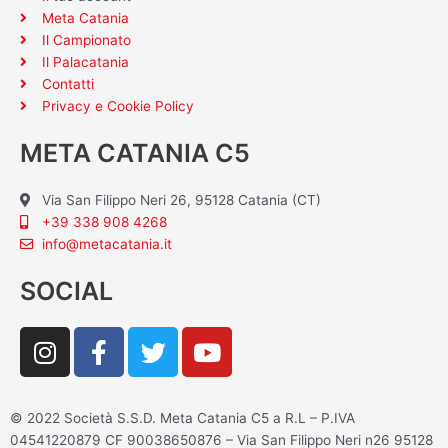
Meta Catania
Il Campionato
Il Palacatania
Contatti
Privacy e Cookie Policy
META CATANIA C5
Via San Filippo Neri 26, 95128 Catania (CT)
+39 338 908 4268
info@metacatania.it
SOCIAL
I
F
T
Y
n
a
w
o
s
c
i
u
t
e
t
t
© 2022 Società S.S.D. Meta Catania C5 a R.L – P.IVA
a
b
t
u
04541220879 CF 90038650876 – Via San Filippo Neri n26 95128