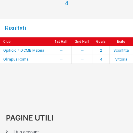
4
Risultati
Club
1st Half
2nd Half
Goals
Esito
Opificio 4.0 CMB Matera
—
—
2
Sconfitta
Olimpus Roma
—
—
4
Vittoria
PAGINE UTILI
Il tuo account