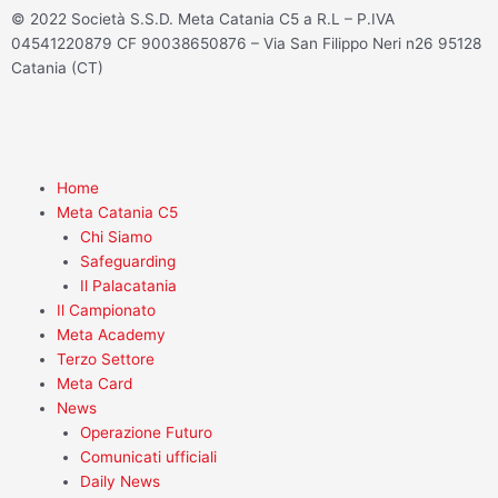
© 2022 Società S.S.D. Meta Catania C5 a R.L – P.IVA
s
c
i
u
04541220879 CF 90038650876 – Via San Filippo Neri n26 95128
Catania (CT)
t
e
t
t
a
b
t
u
Home
g
o
e
b
Meta Catania C5
Chi Siamo
r
o
r
e
Safeguarding
Il Palacatania
a
k
Il Campionato
Meta Academy
m
-
Terzo Settore
Meta Card
News
f
Operazione Futuro
Comunicati ufficiali
Daily News