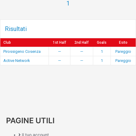
1
Risultati
Club
1st Half
2nd Half
Goals
Esito
Pirossigeno Cosenza
—
—
1
Pareggio
Active Network
—
—
1
Pareggio
PAGINE UTILI
Il tuo account