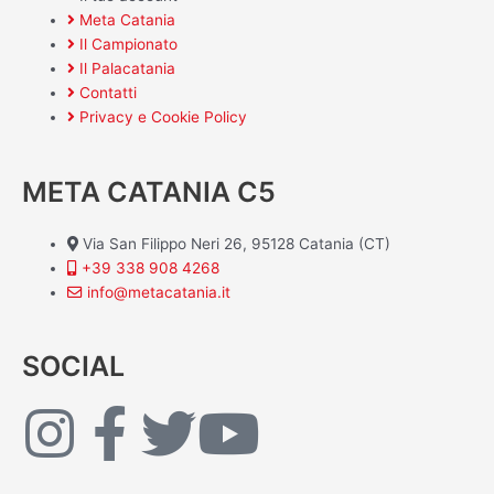
Meta Catania
Il Campionato
Il Palacatania
Contatti
Privacy e Cookie Policy
META CATANIA C5
Via San Filippo Neri 26, 95128 Catania (CT)
+39 338 908 4268
info@metacatania.it
SOCIAL
I
F
T
Y
n
a
w
o