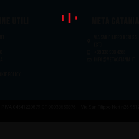
INE UTILI
META CATANIA
unt
VIA SAN FILIPPO NERI 26,
a
(CT)
to
+39 338 908 4268
ia
INFO@METACATANIA.IT
okie Policy
– P.IVA 04541220879 CF 90038650876 – Via San Filippo Neri n26 951