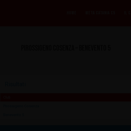
Vai
al
HOME
META CATANIA C5
IL 
contenuto
Pirossigeno Cosenza – Benevento 5
Risultati
Club
Pirossigeno Cosenza
Benevento 5