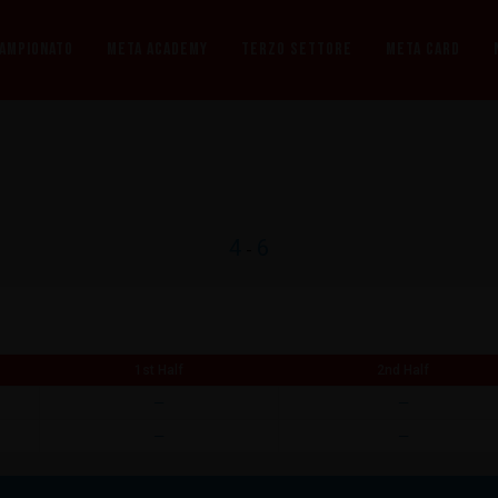
CAMPIONATO
META ACADEMY
TERZO SETTORE
META CARD
4
6
-
1st Half
2nd Half
—
—
—
—