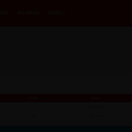
NEWS
MULTIMEDIA
CONTATTI
Goals
Esito
4
Sconfitta
6
Vittoria