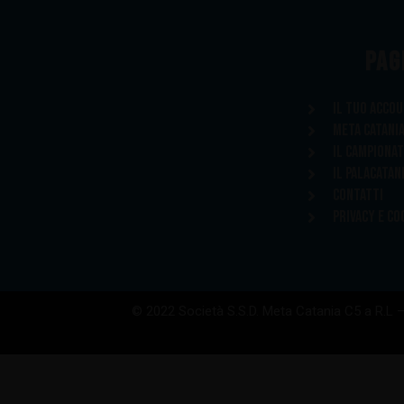
PAG
Il tuo acco
Meta Catani
Il Campiona
Il Palacatan
Contatti
Privacy e Co
© 2022 Società S.S.D. Meta Catania C5 a R.L 