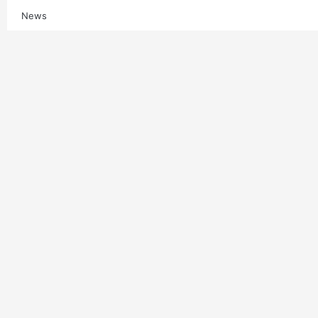
News
Multimedia
Contatti