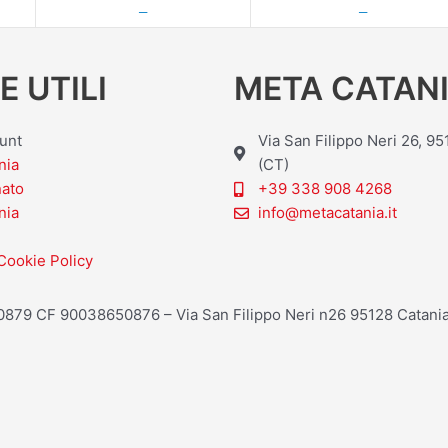
—
—
E UTILI
META CATANI
ount
Via San Filippo Neri 26, 9
nia
(CT)
nato
+39 338 908 4268
nia
info@metacatania.it
Cookie Policy
20879 CF 90038650876 – Via San Filippo Neri n26 95128 Catania