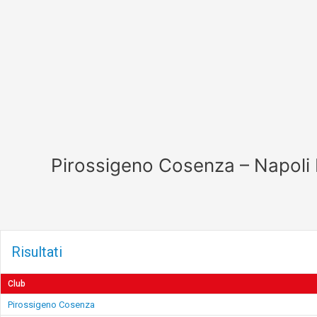
Vai
al
contenuto
Pirossigeno Cosenza – Napoli 
Risultati
Club
Pirossigeno Cosenza