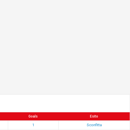
Goals
Esito
1
Sconfitta