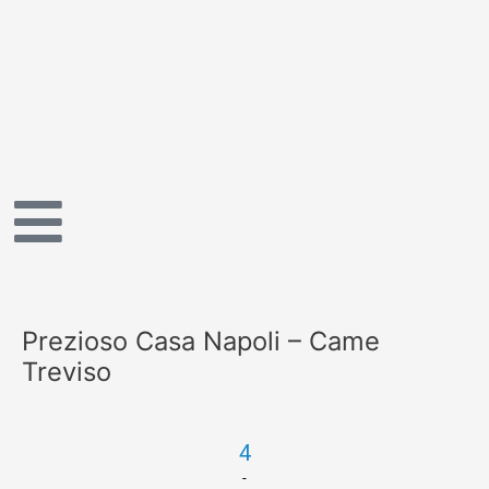
Vai
al
contenuto
Prezioso Casa Napoli – Came
Treviso
4
-