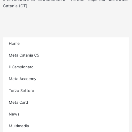
s
c
i
u
Catania (CT)
t
e
t
t
a
b
t
u
g
o
e
b
Home
r
o
r
e
Meta Catania C5
Il Campionato
a
k
Meta Academy
m
-
Terzo Settore
f
Meta Card
News
Multimedia