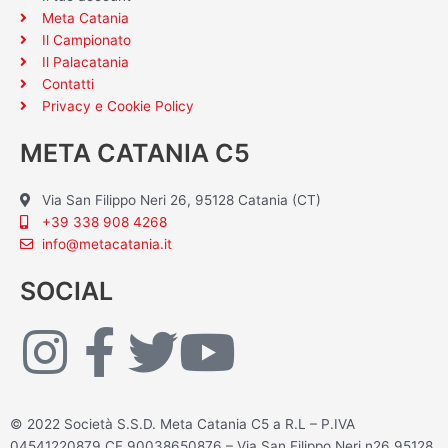
Meta Catania
Il Campionato
Il Palacatania
Contatti
Privacy e Cookie Policy
META CATANIA C5
Via San Filippo Neri 26, 95128 Catania (CT)
+39 338 908 4268
info@metacatania.it
SOCIAL
I
F
T
Y
n
a
w
o
© 2022 Società S.S.D. Meta Catania C5 a R.L – P.IVA
04541220879 CF 90038650876 – Via San Filippo Neri n26 95128