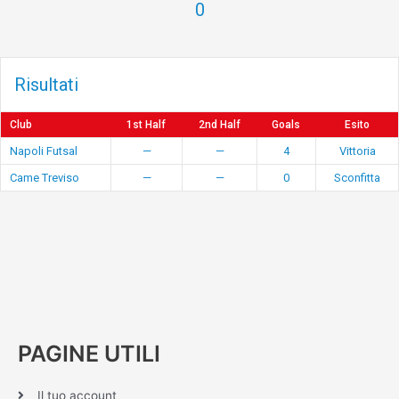
0
Risultati
Club
1st Half
2nd Half
Goals
Esito
Napoli Futsal
—
—
4
Vittoria
Came Treviso
—
—
0
Sconfitta
PAGINE UTILI
Il tuo account