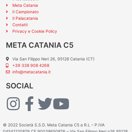
Meta Catania
Il Campionato
Il Palacatania
Contatti
Privacy e Cookie Policy
META CATANIA C5
Via San Filippo Neri 26, 95128 Catania (CT)
+39 338 908 4268
info@metacatania.it
SOCIAL
I
F
T
Y
n
a
w
o
© 2022 Società S.S.D. Meta Catania C5 a R.L – P.IVA
04541220879 CF 90038650876 – Via San Filippo Neri n26 95128