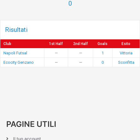
0
Risultati
Club
1st Half
2nd Half
Goals
Esito
Napoli Futsal
—
—
1
Vittoria
Ecocity Genzano
—
—
0
Sconfitta
PAGINE UTILI
Il tuo account