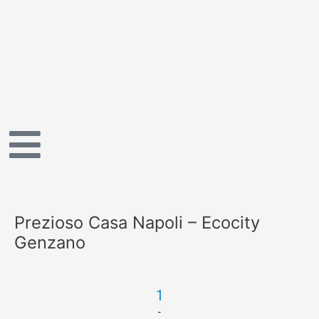
Vai
al
contenuto
Prezioso Casa Napoli – Ecocity
Genzano
1
-