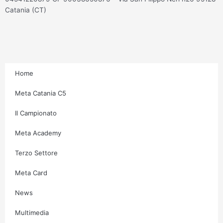
s
c
i
u
Catania (CT)
t
e
t
t
a
b
t
u
g
o
e
b
Home
r
o
r
e
Meta Catania C5
Il Campionato
a
k
Meta Academy
m
-
Terzo Settore
f
Meta Card
News
Multimedia