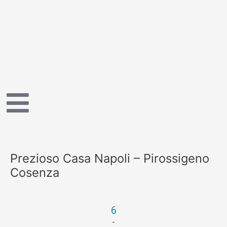
Vai
al
contenuto
Prezioso Casa Napoli – Pirossigeno
Cosenza
6
-