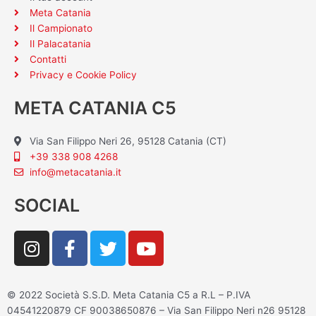
Meta Catania
Il Campionato
Il Palacatania
Contatti
Privacy e Cookie Policy
META CATANIA C5
Via San Filippo Neri 26, 95128 Catania (CT)
+39 338 908 4268
info@metacatania.it
SOCIAL
I
F
T
Y
n
a
w
o
s
c
i
u
t
e
t
t
© 2022 Società S.S.D. Meta Catania C5 a R.L – P.IVA
a
b
t
u
04541220879 CF 90038650876 – Via San Filippo Neri n26 95128