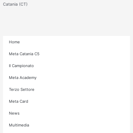
g
o
e
b
Catania (CT)
r
o
r
e
a
k
m
-
f
Home
Meta Catania C5
Il Campionato
Meta Academy
Terzo Settore
Meta Card
News
Multimedia