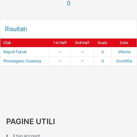
0
Risultati
Club
1st Half
2nd Half
Goals
Esito
Napoli Futsal
—
—
6
Vittoria
Pirossigeno Cosenza
—
—
0
Sconfitta
PAGINE UTILI
Il tuo account