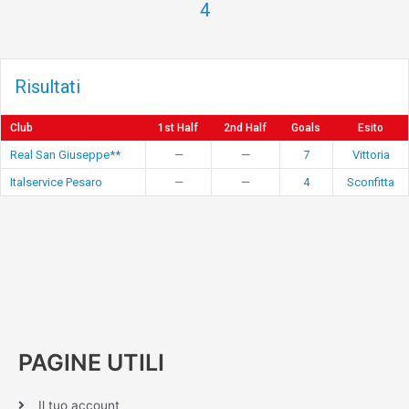
4
Risultati
Club
1st Half
2nd Half
Goals
Esito
Real San Giuseppe**
—
—
7
Vittoria
Italservice Pesaro
—
—
4
Sconfitta
PAGINE UTILI
Il tuo account