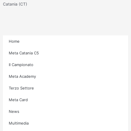
g
o
e
b
Catania (CT)
r
o
r
e
a
k
m
-
f
Home
Meta Catania C5
Il Campionato
Meta Academy
Terzo Settore
Meta Card
News
Multimedia