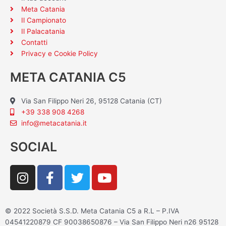
Meta Catania
Il Campionato
Il Palacatania
Contatti
Privacy e Cookie Policy
META CATANIA C5
Via San Filippo Neri 26, 95128 Catania (CT)
+39 338 908 4268
info@metacatania.it
SOCIAL
I
F
T
Y
n
a
w
o
s
c
i
u
t
e
t
t
© 2022 Società S.S.D. Meta Catania C5 a R.L – P.IVA
a
b
t
u
04541220879 CF 90038650876 – Via San Filippo Neri n26 95128