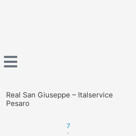
Vai
al
contenuto
Real San Giuseppe – Italservice
Pesaro
7
-