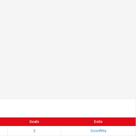
Goals
Esito
2
Sconfitta