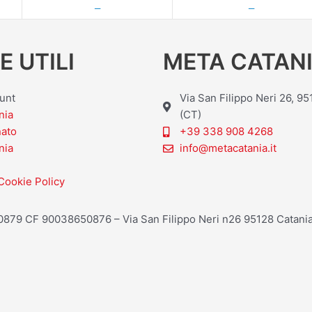
—
—
E UTILI
META CATANI
ount
Via San Filippo Neri 26, 9
nia
(CT)
nato
+39 338 908 4268
nia
info@metacatania.it
Cookie Policy
20879 CF 90038650876 – Via San Filippo Neri n26 95128 Catania