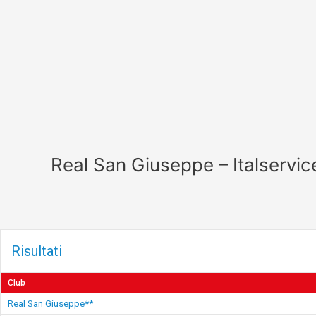
Vai
al
contenuto
Real San Giuseppe – Italservi
Risultati
Club
Real San Giuseppe**