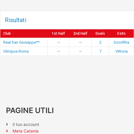
Risultati
Club
1st Half
2nd Half
Goals
Esito
Real San Giuseppe**
—
—
2
Sconfitta
Olimpus Roma
—
—
7
Vittoria
PAGINE UTILI
Il tuo account
Meta Catania