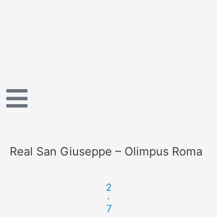
Vai
al
contenuto
Real San Giuseppe – Olimpus Roma
2
-
7