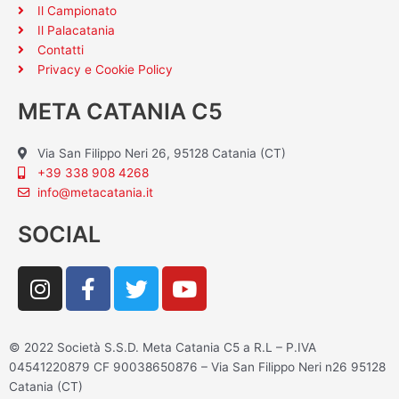
Il Campionato
Il Palacatania
Contatti
Privacy e Cookie Policy
META CATANIA C5
Via San Filippo Neri 26, 95128 Catania (CT)
+39 338 908 4268
info@metacatania.it
SOCIAL
I
F
T
Y
n
a
w
o
s
c
i
u
t
e
t
t
© 2022 Società S.S.D. Meta Catania C5 a R.L – P.IVA
a
b
t
u
04541220879 CF 90038650876 – Via San Filippo Neri n26 95128
g
o
e
b
Catania (CT)