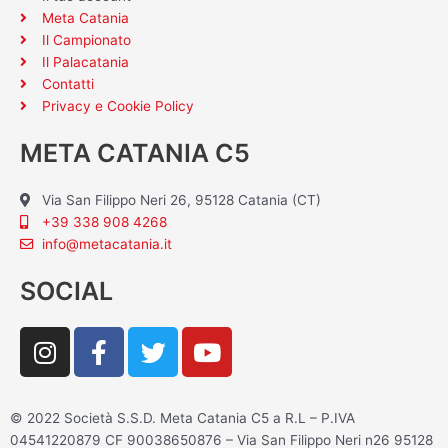
Meta Catania
Il Campionato
Il Palacatania
Contatti
Privacy e Cookie Policy
META CATANIA C5
Via San Filippo Neri 26, 95128 Catania (CT)
+39 338 908 4268
info@metacatania.it
SOCIAL
I
F
T
Y
n
a
w
o
s
c
i
u
t
e
t
t
© 2022 Società S.S.D. Meta Catania C5 a R.L – P.IVA
a
b
t
u
04541220879 CF 90038650876 – Via San Filippo Neri n26 95128