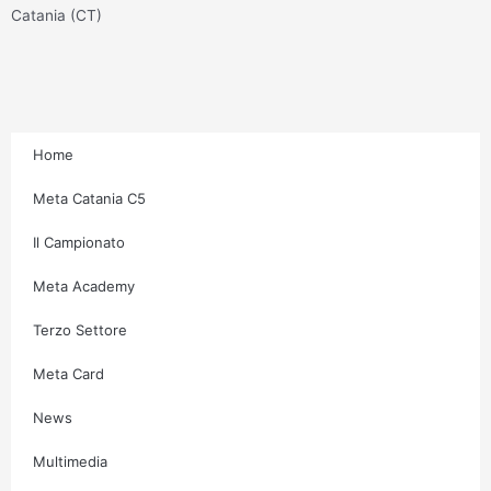
g
o
e
b
Catania (CT)
r
o
r
e
a
k
m
-
f
Home
Meta Catania C5
Il Campionato
Meta Academy
Terzo Settore
Meta Card
News
Multimedia