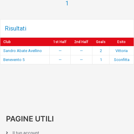
1
Risultati
Club
1st Half
2nd Half
Goals
Esito
Sandro Abate Avellino
—
—
2
Vittoria
Benevento 5
—
—
1
Sconfitta
PAGINE UTILI
Il tuo account