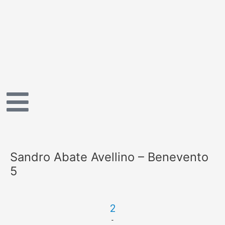
Vai
al
contenuto
Sandro Abate Avellino – Benevento
5
2
-