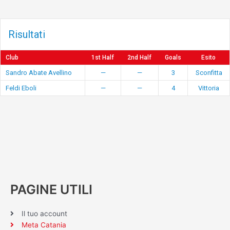
Risultati
Club
1st Half
2nd Half
Goals
Esito
Sandro Abate Avellino
—
—
3
Sconfitta
Feldi Eboli
—
—
4
Vittoria
PAGINE UTILI
Il tuo account
Meta Catania