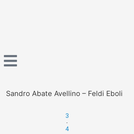
Vai
al
contenuto
Sandro Abate Avellino – Feldi Eboli
3
-
4