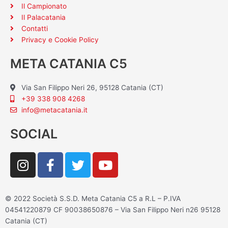
Il Campionato
Il Palacatania
Contatti
Privacy e Cookie Policy
META CATANIA C5
Via San Filippo Neri 26, 95128 Catania (CT)
+39 338 908 4268
info@metacatania.it
SOCIAL
I
F
T
Y
n
a
w
o
s
c
i
u
t
e
t
t
© 2022 Società S.S.D. Meta Catania C5 a R.L – P.IVA
a
b
t
u
04541220879 CF 90038650876 – Via San Filippo Neri n26 95128
g
o
e
b
Catania (CT)