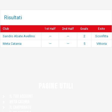
Risultati
Club
1st Half
2nd Half
Goals
Esito
Sandro Abate Avellino
—
—
2
Sconfitta
Meta Catania
—
—
5
Vittoria
PAGINE UTILI
Il tuo account
Meta Catania
Il Campionato