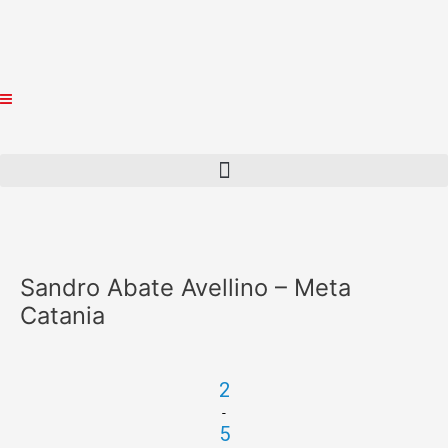
Vai
al
contenuto
Sandro Abate Avellino – Meta
Catania
2
-
5