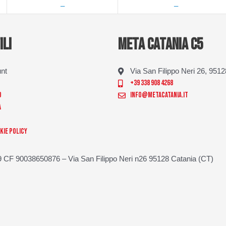
—
—
ILI
META CATANIA C5
unt
Via San Filippo Neri 26, 951
+39 338 908 4268
o
info@metacatania.it
a
kie Policy
 CF 90038650876 – Via San Filippo Neri n26 95128 Catania (CT)