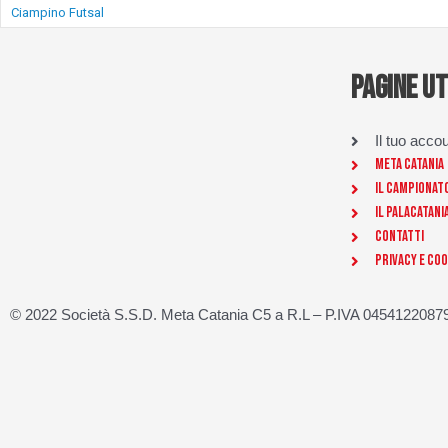
Ciampino Futsal
PAGINE UT
Il tuo acco
Meta Catania
Il Campionat
Il Palacatani
Contatti
Privacy e Coo
© 2022 Società S.S.D. Meta Catania C5 a R.L – P.IVA 04541220879