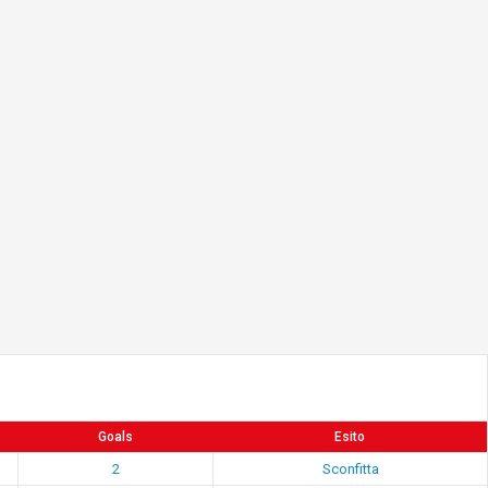
Goals
Esito
2
Sconfitta