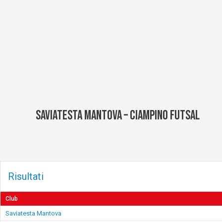
Vai
al
contenuto
Saviatesta Mantova – Ciampino Futsal
Risultati
Club
Saviatesta Mantova