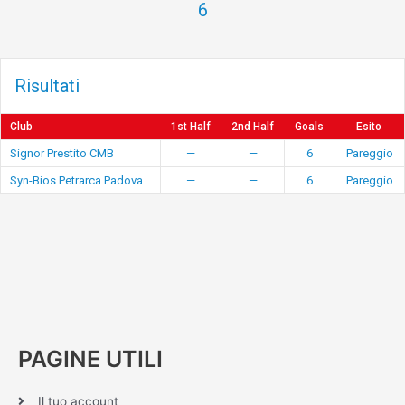
6
Risultati
Club
1st Half
2nd Half
Goals
Esito
Signor Prestito CMB
—
—
6
Pareggio
Syn-Bios Petrarca Padova
—
—
6
Pareggio
PAGINE UTILI
Il tuo account