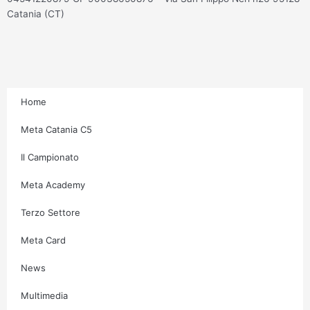
s
c
i
u
Catania (CT)
t
e
t
t
a
b
t
u
g
o
e
b
Home
r
o
r
e
Meta Catania C5
Il Campionato
a
k
Meta Academy
m
-
Terzo Settore
f
Meta Card
News
Multimedia