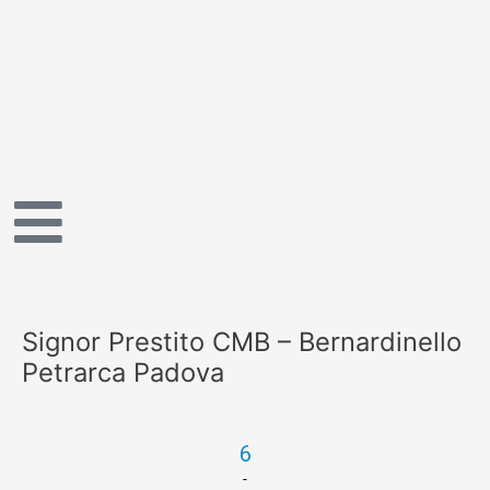
Vai
al
contenuto
Signor Prestito CMB – Bernardinello
Petrarca Padova
6
-