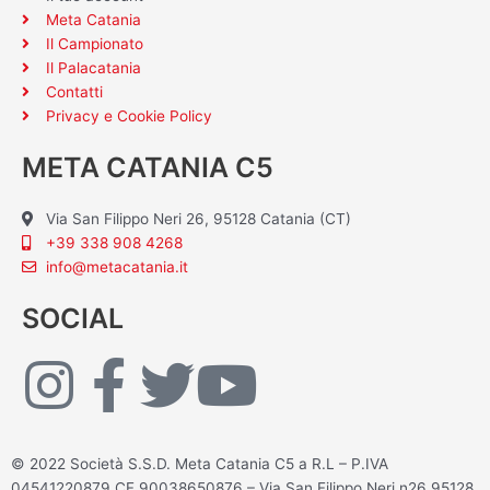
Meta Catania
Il Campionato
Il Palacatania
Contatti
Privacy e Cookie Policy
META CATANIA C5
Via San Filippo Neri 26, 95128 Catania (CT)
+39 338 908 4268
info@metacatania.it
SOCIAL
I
F
T
Y
n
a
w
o
© 2022 Società S.S.D. Meta Catania C5 a R.L – P.IVA
04541220879 CF 90038650876 – Via San Filippo Neri n26 95128