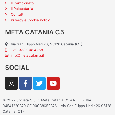
Il Campionato
Il Palacatania
Contatti
Privacy e Cookie Policy
META CATANIA C5
Via San Filippo Neri 26, 95128 Catania (CT)
+39 338 908 4268
info@metacatania.it
SOCIAL
I
F
T
Y
n
a
w
o
s
c
i
u
t
e
t
t
© 2022 Società S.S.D. Meta Catania C5 a R.L – P.IVA
a
b
t
u
04541220879 CF 90038650876 – Via San Filippo Neri n26 95128
g
o
e
b
Catania (CT)