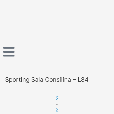
Vai
al
contenuto
Sporting Sala Consilina – L84
2
-
2