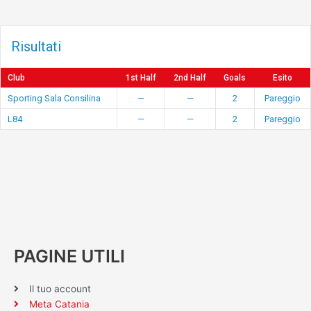
Risultati
Club
1st Half
2nd Half
Goals
Esito
Sporting Sala Consilina
—
—
2
Pareggio
L84
—
—
2
Pareggio
PAGINE UTILI
Il tuo account
Meta Catania