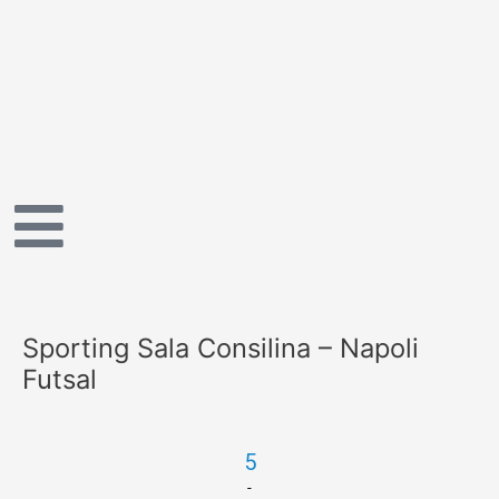
Vai
al
contenuto
Sporting Sala Consilina – Napoli
Futsal
5
-