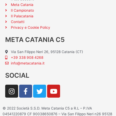
Meta Catania
Il Campionato
Il Palacatania
Contatti
Privacy e Cookie Policy
META CATANIA C5
Via San Filippo Neri 26, 95128 Catania (CT)
+39 338 908 4268
info@metacatania.it
SOCIAL
I
F
T
Y
n
a
w
o
s
c
i
u
t
e
t
t
© 2022 Società S.S.D. Meta Catania C5 a R.L – P.IVA
a
b
t
u
04541220879 CF 90038650876 – Via San Filippo Neri n26 95128