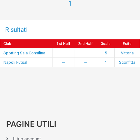
1
Risultati
Club
1st Half
2nd Half
Goals
Esito
Sporting Sala Consilina
—
—
5
Vittoria
Napoli Futsal
—
—
1
Sconfitta
PAGINE UTILI
Il tuo account