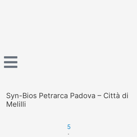
Vai
al
contenuto
Syn-Bios Petrarca Padova – Città di
Melilli
5
-