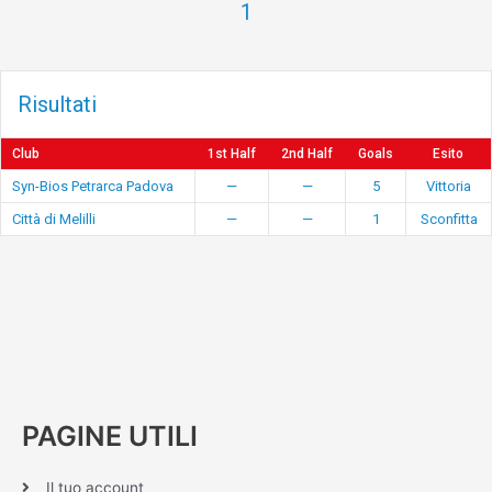
1
Risultati
Club
1st Half
2nd Half
Goals
Esito
Syn-Bios Petrarca Padova
—
—
5
Vittoria
Città di Melilli
—
—
1
Sconfitta
PAGINE UTILI
Il tuo account