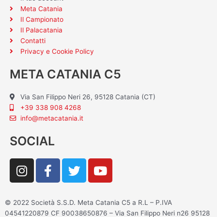
Meta Catania
Il Campionato
Il Palacatania
Contatti
Privacy e Cookie Policy
META CATANIA C5
Via San Filippo Neri 26, 95128 Catania (CT)
+39 338 908 4268
info@metacatania.it
SOCIAL
I
F
T
Y
n
a
w
o
s
c
i
u
t
e
t
t
© 2022 Società S.S.D. Meta Catania C5 a R.L – P.IVA
a
b
t
u
04541220879 CF 90038650876 – Via San Filippo Neri n26 95128