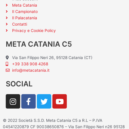
Meta Catania
Il Campionato
Il Palacatania
Contatti
Privacy e Cookie Policy
META CATANIA C5
Via San Filippo Neri 26, 95128 Catania (CT)
+39 338 908 4268
info@metacatania.it
SOCIAL
I
F
T
Y
n
a
w
o
s
c
i
u
t
e
t
t
© 2022 Società S.S.D. Meta Catania C5 a R.L – P.IVA
a
b
t
u
04541220879 CF 90038650876 – Via San Filippo Neri n26 95128