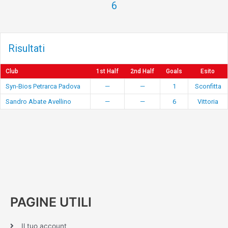
6
Risultati
Club
1st Half
2nd Half
Goals
Esito
Syn-Bios Petrarca Padova
—
—
1
Sconfitta
Sandro Abate Avellino
—
—
6
Vittoria
PAGINE UTILI
Il tuo account