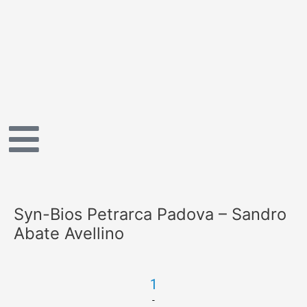
Vai
al
contenuto
Syn-Bios Petrarca Padova – Sandro
Abate Avellino
1
-