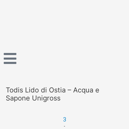
Vai
al
contenuto
Todis Lido di Ostia – Acqua e
Sapone Unigross
3
-