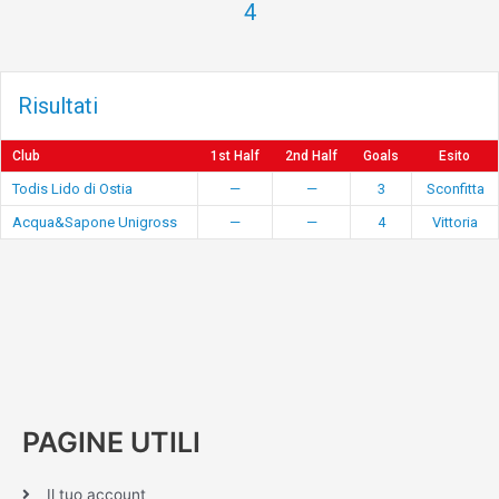
4
Risultati
Club
1st Half
2nd Half
Goals
Esito
Todis Lido di Ostia
—
—
3
Sconfitta
Acqua&Sapone Unigross
—
—
4
Vittoria
PAGINE UTILI
Il tuo account