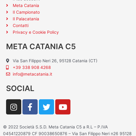
Meta Catania
Il Campionato
Il Palacatania
Contatti
Privacy e Cookie Policy
META CATANIA C5
Via San Filippo Neri 26, 95128 Catania (CT)
+39 338 908 4268
info@metacatania.it
SOCIAL
I
F
T
Y
n
a
w
o
s
c
i
u
t
e
t
t
© 2022 Società S.S.D. Meta Catania C5 a R.L – P.IVA
a
b
t
u
04541220879 CF 90038650876 – Via San Filippo Neri n26 95128