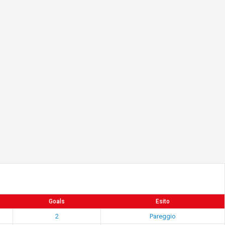
Goals
Esito
2
Pareggio