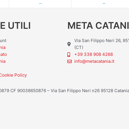
—
—
E UTILI
META CATANI
ount
Via San Filippo Neri 26, 9
nia
(CT)
nato
+39 338 908 4268
nia
info@metacatania.it
Cookie Policy
20879 CF 90038650876 – Via San Filippo Neri n26 95128 Catania