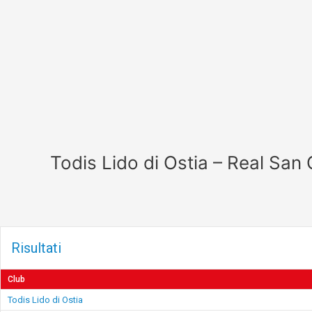
Vai
al
contenuto
Todis Lido di Ostia – Real San
Risultati
Club
Todis Lido di Ostia